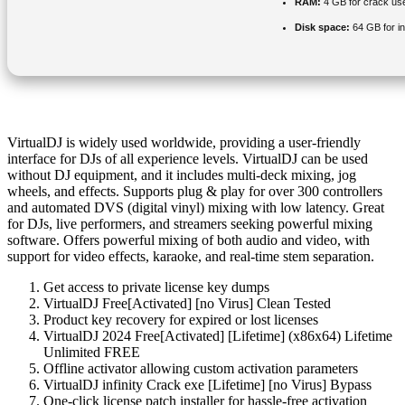
RAM:
4 GB for crack us
Disk space:
64 GB for in
VirtualDJ is widely used worldwide, providing a user-friendly
interface for DJs of all experience levels. VirtualDJ can be used
without DJ equipment, and it includes multi-deck mixing, jog
wheels, and effects. Supports plug & play for over 300 controllers
and automated DVS (digital vinyl) mixing with low latency. Great
for DJs, live performers, and streamers seeking powerful mixing
software. Offers powerful mixing of both audio and video, with
support for video effects, karaoke, and real-time stem separation.
Get access to private license key dumps
VirtualDJ Free[Activated] [no Virus] Clean Tested
Product key recovery for expired or lost licenses
VirtualDJ 2024 Free[Activated] [Lifetime] (x86x64) Lifetime
Unlimited FREE
Offline activator allowing custom activation parameters
VirtualDJ infinity Crack exe [Lifetime] [no Virus] Bypass
One-click license patch installer for hassle-free activation