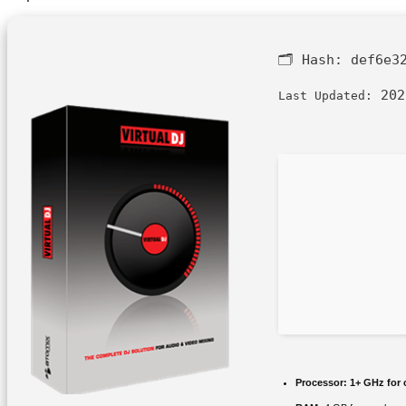
🗂 Hash:
def6e3
202
Last Updated:
Processor:
1+ GHz for 