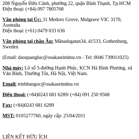
208 Nguyễn Hữu Cảnh, phường 22, quận Bình Thạnh, Tp.HCM
Điện thoại: (+84) 097 7805768
Văn phòng tại Úc:
31 Medoro Grove, Mulgrave VIC 3170,
Australia
Điện thoại: (+61) 0479 033 636
Văn phòng tại châu Âu:
Månadsgatan34, 41533, Gothenburg,
Sweden
(Email: daoquangluc@osakaseimitsu.vn - Tel: 0046 739011025)
Nhà máy:
Lô số 5-đường Hạnh Phúc, KCN Hà Bình Phương, xã
Văn Bình, Thường Tín, Hà Nội, Việt Nam.
Email:
trinhbangoc@osakaseimitsu.vn
Điện thoại:
(+84)0243 681 6289/ (+84) 091 250 9568
Fax:
(+84)0243 681 6289
MST:
0105277760, ngày cấp: 25/04/2011
LIÊN KẾT HỮU ÍCH