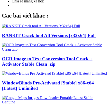
Chia sẻ mạng xã hội:
Các bài viết khác :
RANKIT Crack tool All Versions [x32x64] Full
OCR Image to Text Conversion Tool Crack +
Activator Stable Clean .zip
WindowBlinds Pre-Activated [Stable] x86-x64
[Latest] Unlimited