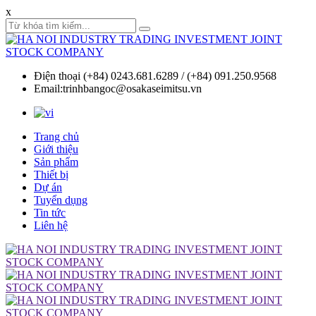
x
Điện thoại (+84) 0243.681.6289 / (+84) 091.250.9568
Email:trinhbangoc@osakaseimitsu.vn
Trang chủ
Giới thiệu
Sản phẩm
Thiết bị
Dự án
Tuyển dụng
Tin tức
Liên hệ