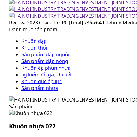
Recuva 2023 Crack for PC [Final] x86-x64 Lifetime Media
Danh mục sản phẩm
Khuôn dập
Khuôn thổi
Sản phẩm dập nguội
Sản phẩm dập nóng
Khuôn ép phun nhựa
Jig kiểm đồ gá, chi tiết
Khuôn đúc áp lực
Sản phẩm nhựa
Sản phẩm
Khuôn nhựa 022