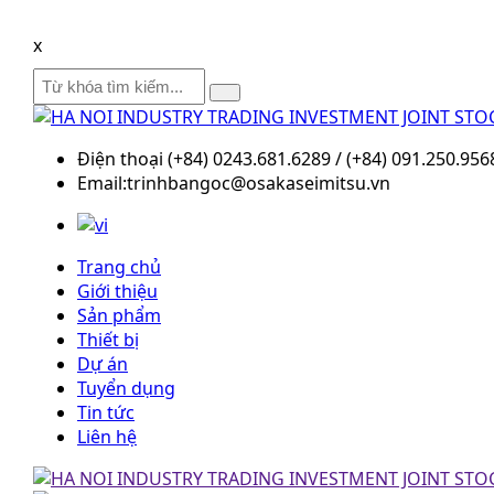
x
Điện thoại (+84) 0243.681.6289 / (+84) 091.250.956
Email:trinhbangoc@osakaseimitsu.vn
Trang chủ
Giới thiệu
Sản phẩm
Thiết bị
Dự án
Tuyển dụng
Tin tức
Liên hệ