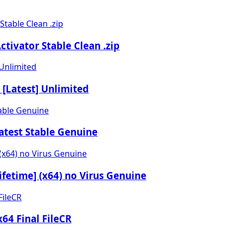
tivator Stable Clean .zip
 [Latest] Unlimited
test Stable Genuine
ifetime] (x64) no Virus Genuine
64 Final FileCR