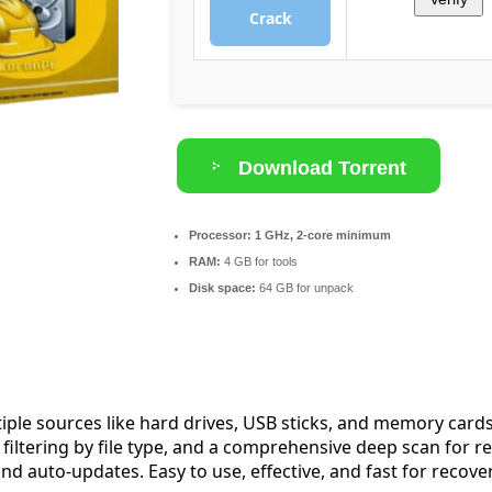
Crack
Download Torrent
Processor:
1 GHz, 2-core minimum
RAM:
4 GB for tools
Disk space:
64 GB for unpack
iple sources like hard drives, USB sticks, and memory cards
filtering by file type, and a comprehensive deep scan for re
and auto-updates. Easy to use, effective, and fast for recover