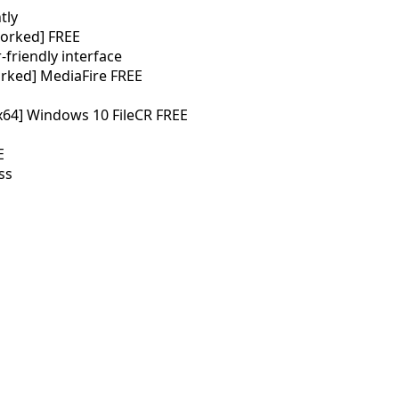
tly
orked] FREE
-friendly interface
orked] MediaFire FREE
-x64] Windows 10 FileCR FREE
E
ss