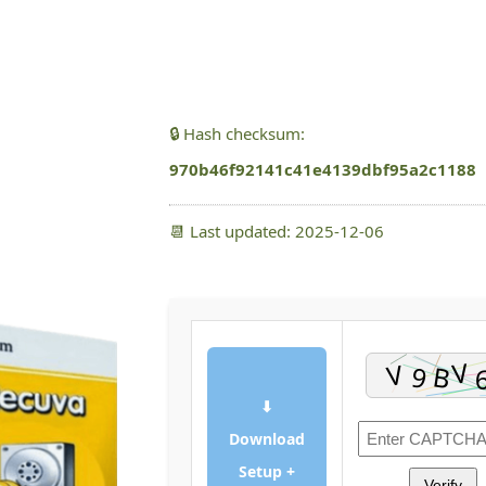
🔒 Hash checksum:
970b46f92141c41e4139dbf95a2c1188
📆 Last updated: 2025-12-06
⬇
Download
Setup +
Verify