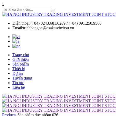
x
Điện thoại (+84) 0243.681.6289 / (+84) 091.250.9568
Email:trinhbangoc@osakaseimitsu.vn
Trang chủ
Giới thiệu
Sản phẩm
Thiết bị
Dự án
Tuyển dụng
Tin tức
Liên hệ
Products
Sản phẩm đúc nhôm 026