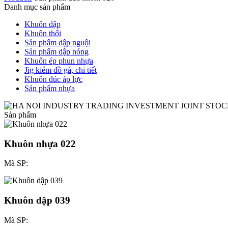
Danh mục sản phẩm
Khuôn dập
Khuôn thổi
Sản phẩm dập nguội
Sản phẩm dập nóng
Khuôn ép phun nhựa
Jig kiểm đồ gá, chi tiết
Khuôn đúc áp lực
Sản phẩm nhựa
Sản phẩm
Khuôn nhựa 022
Mã SP:
Khuôn dập 039
Mã SP: