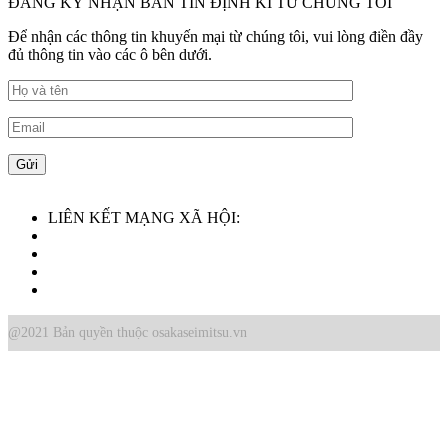
ĐĂNG KÝ NHẬN BẢN TIN ĐỊNH KÌ TỪ CHÚNG TÔI
Để nhận các thông tin khuyến mại từ chúng tôi, vui lòng điền đầy
đủ thông tin vào các ô bên dưới.
LIÊN KẾT MẠNG XÃ HỘI:
@2021 Bản quyền thuộc osakaseimitsu.vn