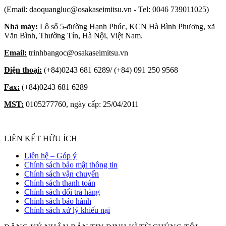
(Email: daoquangluc@osakaseimitsu.vn - Tel: 0046 739011025)
Nhà máy:
Lô số 5-đường Hạnh Phúc, KCN Hà Bình Phương, xã
Văn Bình, Thường Tín, Hà Nội, Việt Nam.
Email:
trinhbangoc@osakaseimitsu.vn
Điện thoại:
(+84)0243 681 6289/ (+84) 091 250 9568
Fax:
(+84)0243 681 6289
MST:
0105277760, ngày cấp: 25/04/2011
LIÊN KẾT HỮU ÍCH
Liên hệ – Góp ý
Chính sách bảo mật thông tin
Chính sách vận chuyển
Chính sách thanh toán
Chính sách đổi trả hàng
Chính sách bảo hành
Chính sách xử lý khiếu nại