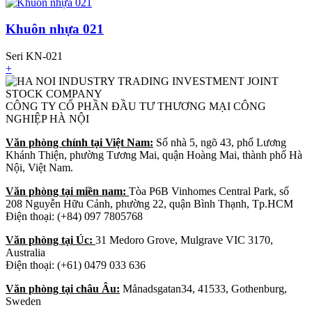
Khuôn nhựa 021
Seri KN-021
+
CÔNG TY CỔ PHẦN ĐẦU TƯ THƯƠNG MẠI CÔNG
NGHIỆP HÀ NỘI
Văn phòng chính tại Việt Nam:
Số nhà 5, ngõ 43, phố Lương
Khánh Thiện, phường Tương Mai, quận Hoàng Mai, thành phố Hà
Nội, Việt Nam.
Văn phòng tại miền nam:
Tòa P6B Vinhomes Central Park, số
208 Nguyễn Hữu Cảnh, phường 22, quận Bình Thạnh, Tp.HCM
Điện thoại: (+84) 097 7805768
Văn phòng tại Úc:
31 Medoro Grove, Mulgrave VIC 3170,
Australia
Điện thoại: (+61) 0479 033 636
Văn phòng tại châu Âu:
Månadsgatan34, 41533, Gothenburg,
Sweden