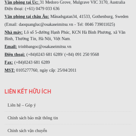
Văn phòng tại Úc:
31 Medoro Grove, Mulgrave VIC 3170, Australia
Điện thoại: (+61) 0479 033 636
Văn phòng tại châu Âu:
Månadsgatan34, 41533, Gothenburg, Sweden
(Email: daoquangluc@osakaseimitsu.vn - Tel: 0046 739011025)
Nhà máy:
Lô số 5-đường Hạnh Phúc, KCN Hà Bình Phương, xã Văn
Bình, Thường Tín, Hà Nội, Việt Nam.
Email:
trinhbangoc@osakaseimitsu.vn
Điện thoại:
(+84)0243 681 6289/ (+84) 091 250 9568
Fax:
(+84)0243 681 6289
MST:
0105277760, ngày cấp: 25/04/2011
LIÊN KẾT HỮU ÍCH
Liên hệ – Góp ý
Chính sách bảo mật thông tin
Chính sách vận chuyển