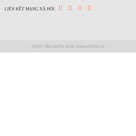
LIÊN KẾT MẠNG XÃ HỘI:
@2021 Bản quyền thuộc osakaseimitsu.vn