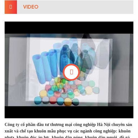
VIDEO
Công ty cổ phần đầu tư thương mại công nghiệp Hà Nội chuyên sản
xuất và chế tạo khuôn mẫu phục vụ các ngành công nghiệp: khuôn
nhựa, khuôn đúc áp lực, khuôn dập nóng, khuôn dập nguội, đồ gá,