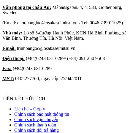
Văn phòng tại châu Âu:
Månadsgatan34, 41533, Gothenburg,
Sweden
(Email: daoquangluc@osakaseimitsu.vn - Tel: 0046 739011025)
Nhà máy:
Lô số 5-đường Hạnh Phúc, KCN Hà Bình Phương, xã
Văn Bình, Thường Tín, Hà Nội, Việt Nam.
Email:
trinhbangoc@osakaseimitsu.vn
Điện thoại:
(+84)0243 681 6289/ (+84) 091 250 9568
Fax:
(+84)0243 681 6289
MST:
0105277760, ngày cấp: 25/04/2011
LIÊN KẾT HỮU ÍCH
Liên hệ – Góp ý
Chính sách bảo mật thông tin
Chính sách vận chuyển
Chính sách thanh toán
Chính sách đổi trả hàng