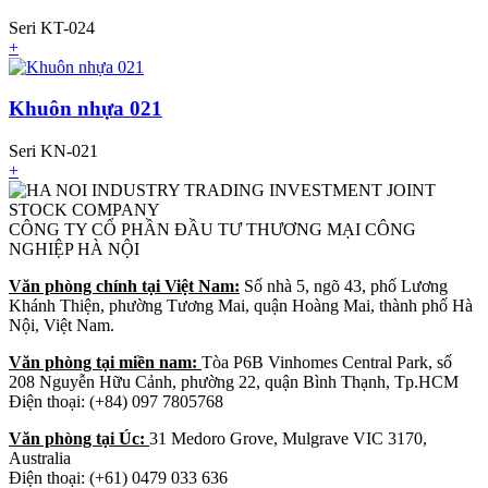
Seri KT-024
+
Khuôn nhựa 021
Seri KN-021
+
CÔNG TY CỔ PHẦN ĐẦU TƯ THƯƠNG MẠI CÔNG
NGHIỆP HÀ NỘI
Văn phòng chính tại Việt Nam:
Số nhà 5, ngõ 43, phố Lương
Khánh Thiện, phường Tương Mai, quận Hoàng Mai, thành phố Hà
Nội, Việt Nam.
Văn phòng tại miền nam:
Tòa P6B Vinhomes Central Park, số
208 Nguyễn Hữu Cảnh, phường 22, quận Bình Thạnh, Tp.HCM
Điện thoại: (+84) 097 7805768
Văn phòng tại Úc:
31 Medoro Grove, Mulgrave VIC 3170,
Australia
Điện thoại: (+61) 0479 033 636