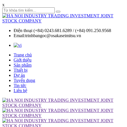
x
Điện thoại (+84) 0243.681.6289 / (+84) 091.250.9568
Email:trinhbangoc@osakaseimitsu.vn
Trang chủ
Giới thiệu
Sản phẩm
Thiết bị
Dự án
Tuyển dụng
Tin tức
Liên hệ