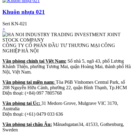
Khuôn nhựa 021
Seri KN-021
+
CÔNG TY CỔ PHẦN ĐẦU TƯ THƯƠNG MẠI CÔNG
NGHIỆP HÀ NỘI
Văn phòng chính tại Việt Nam:
Số nhà 5, ngõ 43, phố Lương
Khánh Thiện, phường Tương Mai, quận Hoàng Mai, thành phố Hà
Nội, Việt Nam.
Văn phòng tại miền nam:
Tòa P6B Vinhomes Central Park, số
208 Nguyễn Hữu Cảnh, phường 22, quận Bình Thạnh, Tp.HCM
Điện thoại: (+84) 097 7805768
Văn phòng tại Úc:
31 Medoro Grove, Mulgrave VIC 3170,
Australia
Điện thoại: (+61) 0479 033 636
Văn phòng tại châu Âu:
Månadsgatan34, 41533, Gothenburg,
Sweden