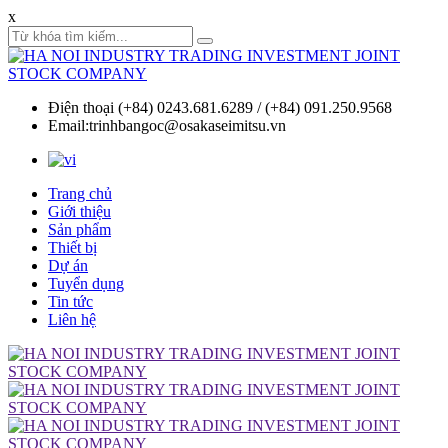
x
Điện thoại (+84) 0243.681.6289 / (+84) 091.250.9568
Email:trinhbangoc@osakaseimitsu.vn
Trang chủ
Giới thiệu
Sản phẩm
Thiết bị
Dự án
Tuyển dụng
Tin tức
Liên hệ