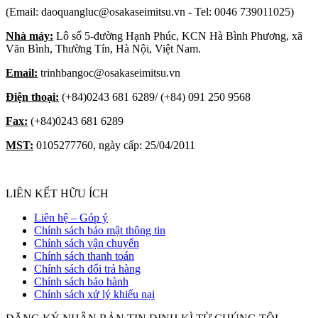
(Email: daoquangluc@osakaseimitsu.vn - Tel: 0046 739011025)
Nhà máy:
Lô số 5-đường Hạnh Phúc, KCN Hà Bình Phương, xã
Văn Bình, Thường Tín, Hà Nội, Việt Nam.
Email:
trinhbangoc@osakaseimitsu.vn
Điện thoại:
(+84)0243 681 6289/ (+84) 091 250 9568
Fax:
(+84)0243 681 6289
MST:
0105277760, ngày cấp: 25/04/2011
LIÊN KẾT HỮU ÍCH
Liên hệ – Góp ý
Chính sách bảo mật thông tin
Chính sách vận chuyển
Chính sách thanh toán
Chính sách đổi trả hàng
Chính sách bảo hành
Chính sách xử lý khiếu nại