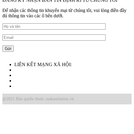
ĐĂNG KÝ NHẬN BẢN TIN ĐỊNH KÌ TỪ CHÚNG TÔI
Để nhận các thông tin khuyến mại từ chúng tôi, vui lòng điền đầy
đủ thông tin vào các ô bên dưới.
LIÊN KẾT MẠNG XÃ HỘI:
@2021 Bản quyền thuộc osakaseimitsu.vn