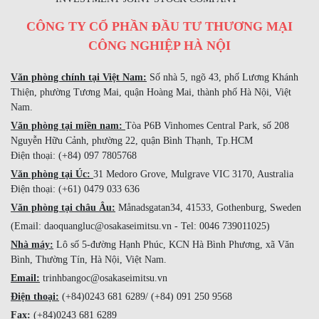
CÔNG TY CỔ PHẦN ĐẦU TƯ THƯƠNG MẠI
CÔNG NGHIỆP HÀ NỘI
Văn phòng chính tại Việt Nam:
Số nhà 5, ngõ 43, phố Lương Khánh
Thiện, phường Tương Mai, quận Hoàng Mai, thành phố Hà Nội, Việt
Nam.
Văn phòng tại miền nam:
Tòa P6B Vinhomes Central Park, số 208
Nguyễn Hữu Cảnh, phường 22, quận Bình Thạnh, Tp.HCM
Điện thoại: (+84) 097 7805768
Văn phòng tại Úc:
31 Medoro Grove, Mulgrave VIC 3170, Australia
Điện thoại: (+61) 0479 033 636
Văn phòng tại châu Âu:
Månadsgatan34, 41533, Gothenburg, Sweden
(Email: daoquangluc@osakaseimitsu.vn - Tel: 0046 739011025)
Nhà máy:
Lô số 5-đường Hạnh Phúc, KCN Hà Bình Phương, xã Văn
Bình, Thường Tín, Hà Nội, Việt Nam.
Email:
trinhbangoc@osakaseimitsu.vn
Điện thoại:
(+84)0243 681 6289/ (+84) 091 250 9568
Fax:
(+84)0243 681 6289