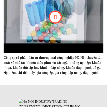
Công ty cổ phần đầu tư thương mại công nghiệp Hà Nội chuyên sản
xuất và chế tạo khuôn mẫu phục vụ các ngành công nghiệp: khuôn
nhựa, khuôn đúc áp lực, khuôn dập nóng, khuôn dập nguội, đồ gá,
zig kiểm, chi tiết máy, gia công ép, gia công dập nóng, dập nguội,...