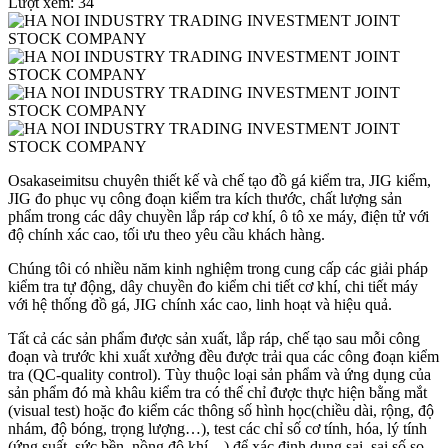
Lượt xem: 34
Osakaseimitsu chuyên thiết kế và chế tạo đồ gá kiểm tra, JIG kiểm,
JIG đo phục vụ công đoạn kiểm tra kích thước, chất lượng sản
phẩm trong các dây chuyền lắp ráp cơ khí, ô tô xe máy, điện tử với
độ chính xác cao, tối ưu theo yêu cầu khách hàng.
Chúng tôi có nhiều năm kinh nghiệm trong cung cấp các giải pháp
kiểm tra tự động, dây chuyền đo kiểm chi tiết cơ khí, chi tiết máy
với hệ thống đồ gá, JIG chính xác cao, linh hoạt và hiệu quả.
Tất cả các sản phẩm được sản xuất, lắp ráp, chế tạo sau mỗi công
đoạn và trước khi xuất xưởng đều được trải qua các công đoạn kiểm
tra (QC-quality control). Tùy thuộc loại sản phẩm và ứng dụng của
sản phẩm đó mà khâu kiểm tra có thể chỉ được thực hiện bằng mắt
(visual test) hoặc đo kiểm các thông số hình học(chiều dài, rộng, độ
nhám, độ bóng, trọng lượng…), test các chỉ số cơ tính, hóa, lý tính
(ứng suất, sức bền, nồng độ khí…) để xác định dung sai, sai số so