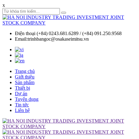
x
Điện thoại (+84) 0243.681.6289 / (+84) 091.250.9568
Email:trinhbangoc@osakaseimitsu.vn
Trang chủ
Giới thiệu
Sản phẩm
Thiết bị
Dự án
Tuyển dụng
Tin tức
Liên hệ