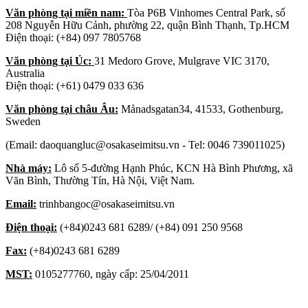
Văn phòng tại miền nam:
Tòa P6B Vinhomes Central Park, số
208 Nguyễn Hữu Cảnh, phường 22, quận Bình Thạnh, Tp.HCM
Điện thoại: (+84) 097 7805768
Văn phòng tại Úc:
31 Medoro Grove, Mulgrave VIC 3170,
Australia
Điện thoại: (+61) 0479 033 636
Văn phòng tại châu Âu:
Månadsgatan34, 41533, Gothenburg,
Sweden
(Email: daoquangluc@osakaseimitsu.vn - Tel: 0046 739011025)
Nhà máy:
Lô số 5-đường Hạnh Phúc, KCN Hà Bình Phương, xã
Văn Bình, Thường Tín, Hà Nội, Việt Nam.
Email:
trinhbangoc@osakaseimitsu.vn
Điện thoại:
(+84)0243 681 6289/ (+84) 091 250 9568
Fax:
(+84)0243 681 6289
MST:
0105277760, ngày cấp: 25/04/2011