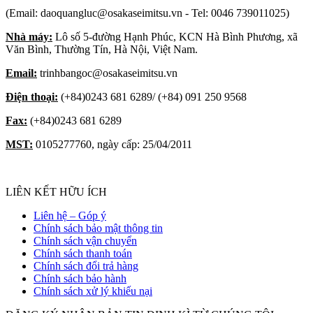
(Email: daoquangluc@osakaseimitsu.vn - Tel: 0046 739011025)
Nhà máy:
Lô số 5-đường Hạnh Phúc, KCN Hà Bình Phương, xã
Văn Bình, Thường Tín, Hà Nội, Việt Nam.
Email:
trinhbangoc@osakaseimitsu.vn
Điện thoại:
(+84)0243 681 6289/ (+84) 091 250 9568
Fax:
(+84)0243 681 6289
MST:
0105277760, ngày cấp: 25/04/2011
LIÊN KẾT HỮU ÍCH
Liên hệ – Góp ý
Chính sách bảo mật thông tin
Chính sách vận chuyển
Chính sách thanh toán
Chính sách đổi trả hàng
Chính sách bảo hành
Chính sách xử lý khiếu nại