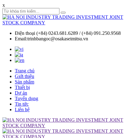
x
Điện thoại (+84) 0243.681.6289 / (+84) 091.250.9568
Email:trinhbangoc@osakaseimitsu.vn
Trang chủ
Giới thiệu
Sản phẩm
Thiết bị
Dự án
Tuyển dụng
Tin tức
Liên hệ