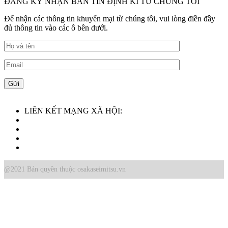
ĐĂNG KÝ NHẬN BẢN TIN ĐỊNH KÌ TỪ CHÚNG TÔI
Để nhận các thông tin khuyến mại từ chúng tôi, vui lòng điền đầy
đủ thông tin vào các ô bên dưới.
LIÊN KẾT MẠNG XÃ HỘI:
@2021 Bản quyền thuộc osakaseimitsu.vn