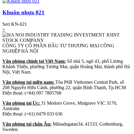
Khuôn nhựa 021
Seri KN-021
+
CÔNG TY CỔ PHẦN ĐẦU TƯ THƯƠNG MẠI CÔNG
NGHIỆP HÀ NỘI
Văn phòng chính tại Việt Nam:
Số nhà 5, ngõ 43, phố Lương
Khánh Thiện, phường Tương Mai, quận Hoàng Mai, thành phố Hà
Nội, Việt Nam.
Văn phòng tại miền nam:
Tòa P6B Vinhomes Central Park, số
208 Nguyễn Hữu Cảnh, phường 22, quận Bình Thạnh, Tp.HCM
Điện thoại: (+84) 097 7805768
Văn phòng tại Úc:
31 Medoro Grove, Mulgrave VIC 3170,
Australia
Điện thoại: (+61) 0479 033 636
Văn phòng tại châu Âu:
Månadsgatan34, 41533, Gothenburg,
Sweden