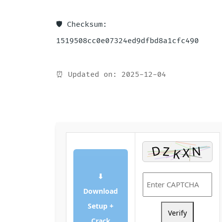
🛡️ Checksum:
1519508cc0e07324ed9dfbd8a1cfc490
⏰ Updated on: 2025-12-04
⬇
Download
Setup +
Verify
Crack