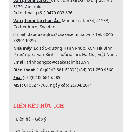
Văn phòng tại Úc:
31 Medoro Grove, Mulgrave VIC
3170, Australia
Điện thoại: (+61) 0479 033 636
Văn phòng tại châu Âu:
Månadsgatan34, 41533,
Gothenburg, Sweden
(Email: daoquangluc@osakaseimitsu.vn - Tel: 0046
739011025)
Nhà máy:
Lô số 5-đường Hạnh Phúc, KCN Hà Bình
Phương, xã Văn Bình, Thường Tín, Hà Nội, Việt Nam.
Email:
trinhbangoc@osakaseimitsu.vn
Điện thoại:
(+84)0243 681 6289/ (+84) 091 250 9568
Fax:
(+84)0243 681 6289
MST:
0105277760, ngày cấp: 25/04/2011
LIÊN KẾT HỮU ÍCH
Liên hệ – Góp ý
Chính sách bảo mật thông tin