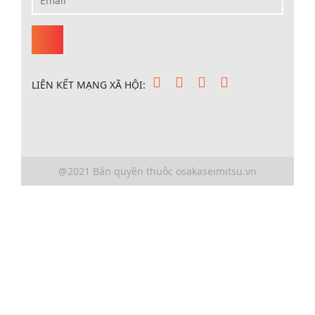
LIÊN KẾT MẠNG XÃ HỘI:
@2021 Bản quyền thuộc osakaseimitsu.vn