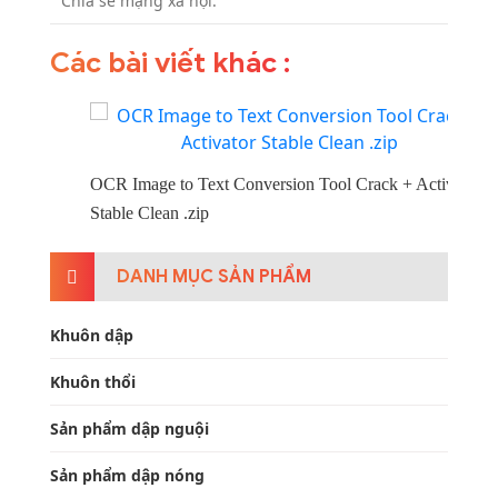
Chia sẻ mạng xã hội:
Các bài viết khác :
OCR Image to Text Conversion Tool Crack + Activator
Wi
Stable Clean .zip
U
DANH MỤC SẢN PHẨM
Khuôn dập
Khuôn thổi
Sản phẩm dập nguội
Sản phẩm dập nóng