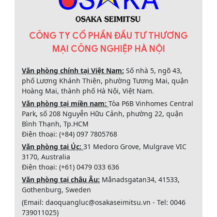
CÔNG TY CỔ PHẦN ĐẦU TƯ THƯƠNG
MẠI CÔNG NGHIỆP HÀ NỘI
Văn phòng chính tại Việt Nam:
Số nhà 5, ngõ 43,
phố Lương Khánh Thiện, phường Tương Mai, quận
Hoàng Mai, thành phố Hà Nội, Việt Nam.
Văn phòng tại miền nam:
Tòa P6B Vinhomes Central
Park, số 208 Nguyễn Hữu Cảnh, phường 22, quận
Bình Thạnh, Tp.HCM
Điện thoại: (+84) 097 7805768
Văn phòng tại Úc:
31 Medoro Grove, Mulgrave VIC
3170, Australia
Điện thoại: (+61) 0479 033 636
Văn phòng tại châu Âu:
Månadsgatan34, 41533,
Gothenburg, Sweden
(Email: daoquangluc@osakaseimitsu.vn - Tel: 0046
739011025)