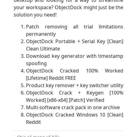
desktop and looking for a way to streamline
your workspace? ObjectDock might just be the
solution you need!
Patch removing all trial limitations
permanently
ObjectDock Portable + Serial Key [Clean]
Clean Ultimate
Download key generator with timestamp
spoofing
ObjectDock Cracked 100% Worked
[Lifetime] Reddit FREE
Product key remover + key switcher utility
ObjectDock Crack + Keygen [100%
Worked] [x86-x64] [Patch] Verified
Multi-software crack pack in one archive
ObjectDock Cracked Windows 10 [Clean]
Reddit