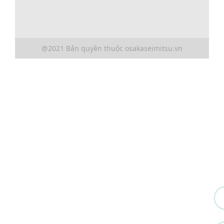
@2021 Bản quyền thuộc osakaseimitsu.vn