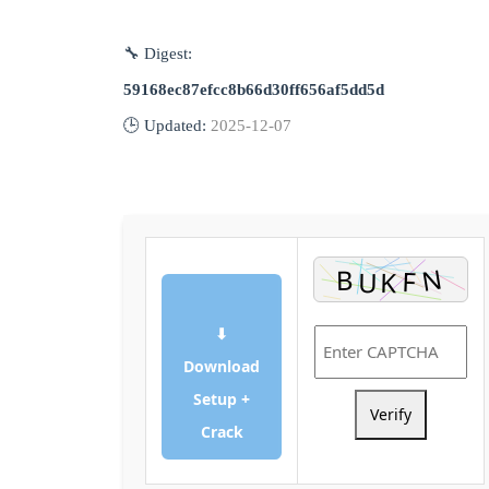
🔧 Digest:
59168ec87efcc8b66d30ff656af5dd5d
🕒 Updated:
2025-12-07
⬇
Download
Setup +
Verify
Crack