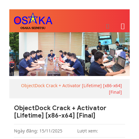
ObjectDock Crack + Activator [Lifetime] [x86-x64]
[Final]
ObjectDock Crack + Activator
[Lifetime] [x86-x64] [Final]
Ngày đăng: 15/11/2025
Lượt xem: