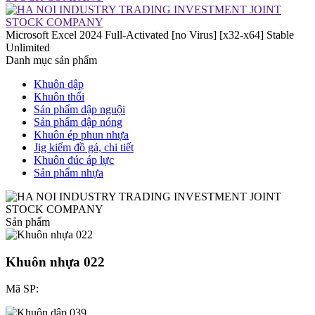
Microsoft Excel 2024 Full-Activated [no Virus] [x32-x64] Stable
Unlimited
Danh mục sản phẩm
Khuôn dập
Khuôn thổi
Sản phẩm dập nguội
Sản phẩm dập nóng
Khuôn ép phun nhựa
Jig kiểm đồ gá, chi tiết
Khuôn đúc áp lực
Sản phẩm nhựa
Sản phẩm
Khuôn nhựa 022
Mã SP: