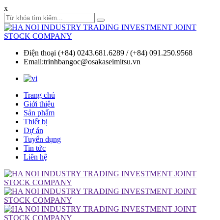
x
Điện thoại (+84) 0243.681.6289 / (+84) 091.250.9568
Email:trinhbangoc@osakaseimitsu.vn
Trang chủ
Giới thiệu
Sản phẩm
Thiết bị
Dự án
Tuyển dụng
Tin tức
Liên hệ