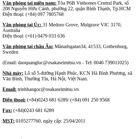
Văn phòng tại miền nam:
Tòa P6B Vinhomes Central Park, số
208 Nguyễn Hữu Cảnh, phường 22, quận Bình Thạnh, Tp.HCM
Điện thoại: (+84) 097 7805768
Văn phòng tại Úc:
31 Medoro Grove, Mulgrave VIC 3170,
Australia
Điện thoại: (+61) 0479 033 636
Văn phòng tại châu Âu:
Månadsgatan34, 41533, Gothenburg,
Sweden
(Email: daoquangluc@osakaseimitsu.vn - Tel: 0046 739011025)
Nhà máy:
Lô số 5-đường Hạnh Phúc, KCN Hà Bình Phương, xã
Văn Bình, Thường Tín, Hà Nội, Việt Nam.
Email:
trinhbangoc@osakaseimitsu.vn
Điện thoại:
(+84)0243 681 6289/ (+84) 091 250 9568
Fax:
(+84)0243 681 6289
MST:
0105277760, ngày cấp: 25/04/2011