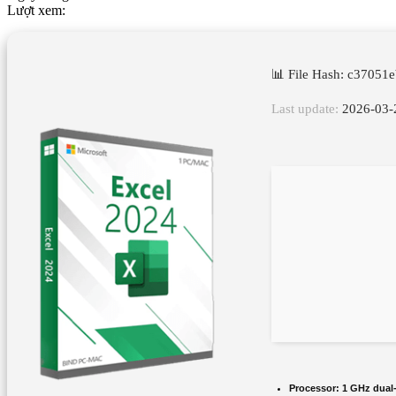
Lượt xem:
📊 File Hash: c37051
Last update:
2026-03-
Processor:
1 GHz dual-