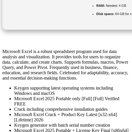
RAM:
Needed: 4 GB
Disk space:
64 GB for c
Microsoft Excel is a robust spreadsheet program used for data
analysis and visualization. It provides tools for users to organize
data, calculate, and create charts. Supports formulas, macros, Power
Query, and Power Pivot. Frequently used in business, finance,
education, and research fields. Celebrated for adaptability, accuracy,
and essential decision-making functions.
Keygen supporting latest operating systems including
Windows and macOS
Microsoft Excel 2025 Portable only [Full] [Full] Verified
FREE
Crack including comprehensive installation guides
Microsoft Excel Crack + Product Key Latest [x32-x64]
[Lifetime] 2026
Keygen generator with batch serial number creation
Microsoft Excel 2025 Portable + License Key Final [x86x64]