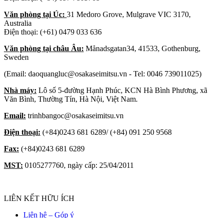
Văn phòng tại Úc:
31 Medoro Grove, Mulgrave VIC 3170,
Australia
Điện thoại: (+61) 0479 033 636
Văn phòng tại châu Âu:
Månadsgatan34, 41533, Gothenburg,
Sweden
(Email: daoquangluc@osakaseimitsu.vn - Tel: 0046 739011025)
Nhà máy:
Lô số 5-đường Hạnh Phúc, KCN Hà Bình Phương, xã
Văn Bình, Thường Tín, Hà Nội, Việt Nam.
Email:
trinhbangoc@osakaseimitsu.vn
Điện thoại:
(+84)0243 681 6289/ (+84) 091 250 9568
Fax:
(+84)0243 681 6289
MST:
0105277760, ngày cấp: 25/04/2011
LIÊN KẾT HỮU ÍCH
Liên hệ – Góp ý