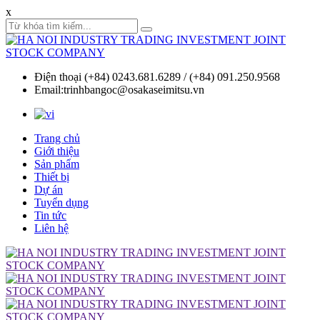
x
Điện thoại (+84) 0243.681.6289 / (+84) 091.250.9568
Email:trinhbangoc@osakaseimitsu.vn
Trang chủ
Giới thiệu
Sản phẩm
Thiết bị
Dự án
Tuyển dụng
Tin tức
Liên hệ