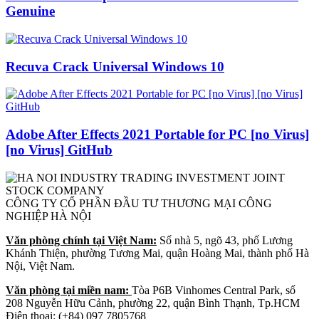
Genuine
Recuva Crack Universal Windows 10
Adobe After Effects 2021 Portable for PC [no Virus]
[no Virus] GitHub
CÔNG TY CỔ PHẦN ĐẦU TƯ THƯƠNG MẠI CÔNG
NGHIỆP HÀ NỘI
Văn phòng chính tại Việt Nam:
Số nhà 5, ngõ 43, phố Lương
Khánh Thiện, phường Tương Mai, quận Hoàng Mai, thành phố Hà
Nội, Việt Nam.
Văn phòng tại miền nam:
Tòa P6B Vinhomes Central Park, số
208 Nguyễn Hữu Cảnh, phường 22, quận Bình Thạnh, Tp.HCM
Điện thoại: (+84) 097 7805768