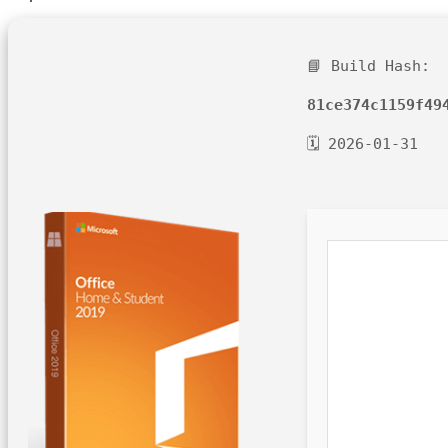
📘 Build Hash:
81ce374c1159f49
🗓 2026-01-31