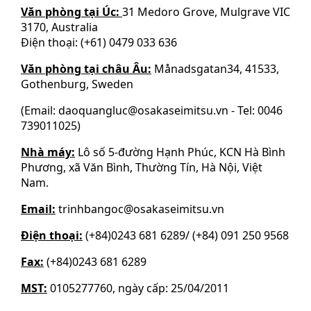
Văn phòng tại Úc:
31 Medoro Grove, Mulgrave VIC
3170, Australia
Điện thoại: (+61) 0479 033 636
Văn phòng tại châu Âu:
Månadsgatan34, 41533,
Gothenburg, Sweden
(Email: daoquangluc@osakaseimitsu.vn - Tel: 0046
739011025)
Nhà máy:
Lô số 5-đường Hạnh Phúc, KCN Hà Bình
Phương, xã Văn Bình, Thường Tín, Hà Nội, Việt
Nam.
Email:
trinhbangoc@osakaseimitsu.vn
Điện thoại:
(+84)0243 681 6289/ (+84) 091 250 9568
Fax:
(+84)0243 681 6289
MST:
0105277760, ngày cấp: 25/04/2011