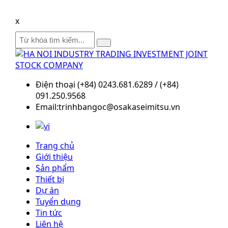
x
Điện thoại (+84) 0243.681.6289 / (+84)
091.250.9568
Email:trinhbangoc@osakaseimitsu.vn
Trang chủ
Giới thiệu
Sản phẩm
Thiết bị
Dự án
Tuyển dụng
Tin tức
Liên hệ