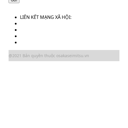
LIÊN KẾT MẠNG XÃ HỘI:
@2021 Bản quyền thuộc osakaseimitsu.vn