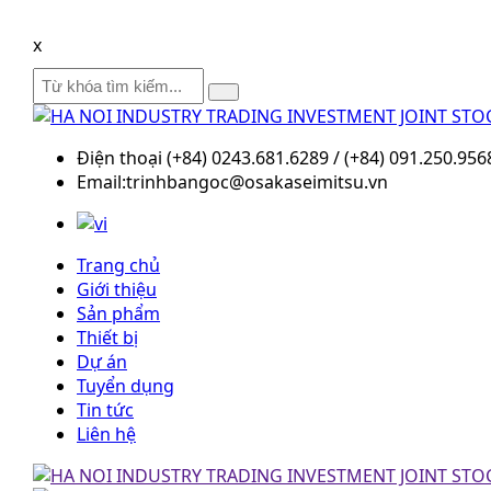
x
Điện thoại (+84) 0243.681.6289 / (+84) 091.250.956
Email:trinhbangoc@osakaseimitsu.vn
Trang chủ
Giới thiệu
Sản phẩm
Thiết bị
Dự án
Tuyển dụng
Tin tức
Liên hệ