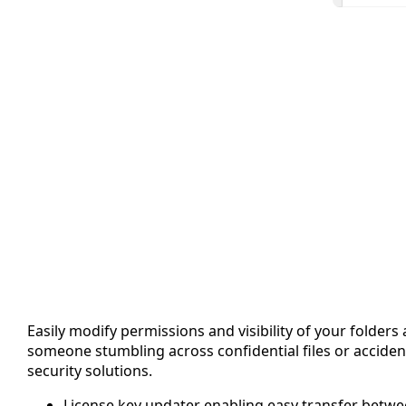
Easily modify permissions and visibility of your folder
someone stumbling across confidential files or accident
security solutions.
License key updater enabling easy transfer betw