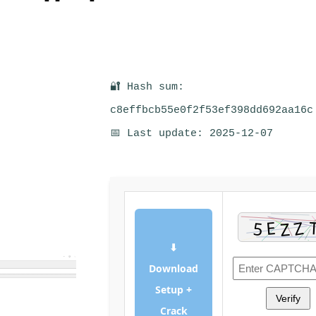
🔐 Hash sum:
c8effbcb55e0f2f53ef398dd692aa16c
📅 Last update: 2025-12-07
⬇
Download
Setup +
Verify
Crack