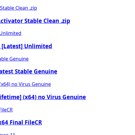
tivator Stable Clean .zip
 [Latest] Unlimited
test Stable Genuine
ifetime] (x64) no Virus Genuine
64 Final FileCR