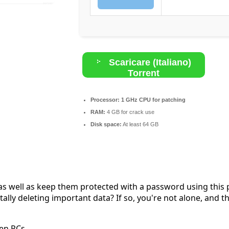
Scaricare (Italiano)
Torrent
Processor:
1 GHz CPU for patching
RAM:
4 GB for crack use
Disk space:
At least 64 GB
s as well as keep them protected with a password using thi
ally deleting important data? If so, you're not alone, and 
een PCs