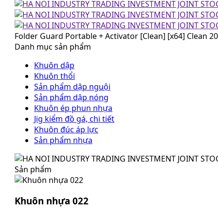
Folder Guard Portable + Activator [Clean] [x64] Clean 2
Danh mục sản phẩm
Khuôn dập
Khuôn thổi
Sản phẩm dập nguội
Sản phẩm dập nóng
Khuôn ép phun nhựa
Jig kiểm đồ gá, chi tiết
Khuôn đúc áp lực
Sản phẩm nhựa
Sản phẩm
Khuôn nhựa 022