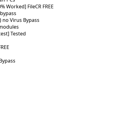
00% Worked] FileCR FREE
n bypass
) no Virus Bypass
 modules
test] Tested
 FREE
 Bypass