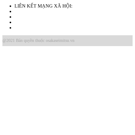
LIÊN KẾT MẠNG XÃ HỘI:
@2021 Bản quyền thuộc osakaseimitsu.vn