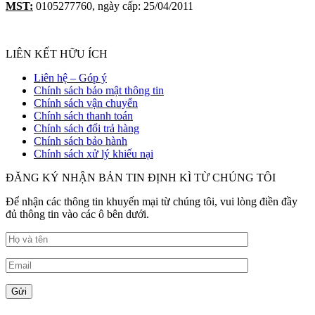
MST:
0105277760, ngày cấp: 25/04/2011
LIÊN KẾT HỮU ÍCH
Liên hệ – Góp ý
Chính sách bảo mật thông tin
Chính sách vận chuyển
Chính sách thanh toán
Chính sách đổi trả hàng
Chính sách bảo hành
Chính sách xử lý khiếu nại
ĐĂNG KÝ NHẬN BẢN TIN ĐỊNH KÌ TỪ CHÚNG TÔI
Để nhận các thông tin khuyến mại từ chúng tôi, vui lòng điền đầy
đủ thông tin vào các ô bên dưới.