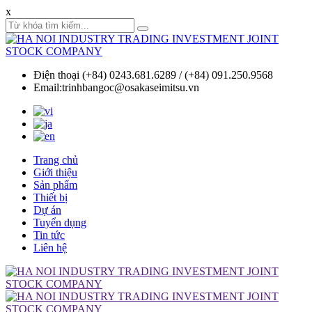
x
Điện thoại (+84) 0243.681.6289 / (+84) 091.250.9568
Email:trinhbangoc@osakaseimitsu.vn
Trang chủ
Giới thiệu
Sản phẩm
Thiết bị
Dự án
Tuyển dụng
Tin tức
Liên hệ