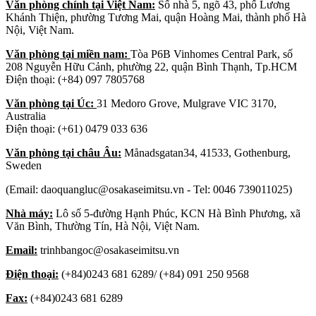
Văn phòng chính tại Việt Nam:
Số nhà 5, ngõ 43, phố Lương
Khánh Thiện, phường Tương Mai, quận Hoàng Mai, thành phố Hà
Nội, Việt Nam.
Văn phòng tại miền nam:
Tòa P6B Vinhomes Central Park, số
208 Nguyễn Hữu Cảnh, phường 22, quận Bình Thạnh, Tp.HCM
Điện thoại: (+84) 097 7805768
Văn phòng tại Úc:
31 Medoro Grove, Mulgrave VIC 3170,
Australia
Điện thoại: (+61) 0479 033 636
Văn phòng tại châu Âu:
Månadsgatan34, 41533, Gothenburg,
Sweden
(Email: daoquangluc@osakaseimitsu.vn - Tel: 0046 739011025)
Nhà máy:
Lô số 5-đường Hạnh Phúc, KCN Hà Bình Phương, xã
Văn Bình, Thường Tín, Hà Nội, Việt Nam.
Email:
trinhbangoc@osakaseimitsu.vn
Điện thoại:
(+84)0243 681 6289/ (+84) 091 250 9568
Fax:
(+84)0243 681 6289