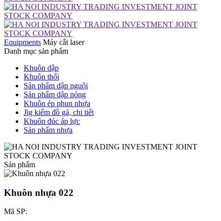
Equipments
Máy cắt laser
Danh mục sản phẩm
Khuôn dập
Khuôn thổi
Sản phẩm dập nguội
Sản phẩm dập nóng
Khuôn ép phun nhựa
Jig kiểm đồ gá, chi tiết
Khuôn đúc áp lực
Sản phẩm nhựa
Sản phẩm
Khuôn nhựa 022
Mã SP: