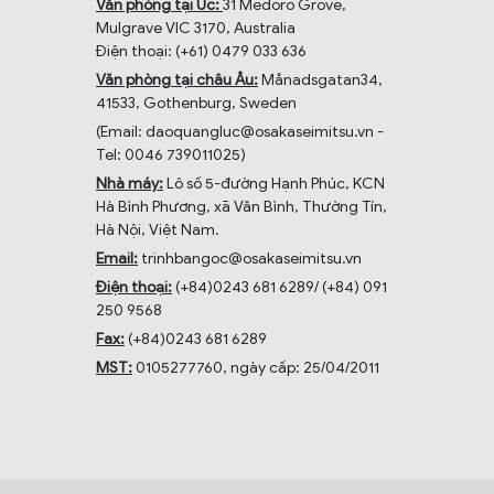
Văn phòng tại Úc:
31 Medoro Grove,
Mulgrave VIC 3170, Australia
Điện thoại: (+61) 0479 033 636
Văn phòng tại châu Âu:
Månadsgatan34,
41533, Gothenburg, Sweden
(Email: daoquangluc@osakaseimitsu.vn -
Tel: 0046 739011025)
Nhà máy:
Lô số 5-đường Hạnh Phúc, KCN
Hà Bình Phương, xã Văn Bình, Thường Tín,
Hà Nội, Việt Nam.
Email:
trinhbangoc@osakaseimitsu.vn
Điện thoại:
(+84)0243 681 6289/ (+84) 091
250 9568
Fax:
(+84)0243 681 6289
MST:
0105277760, ngày cấp: 25/04/2011