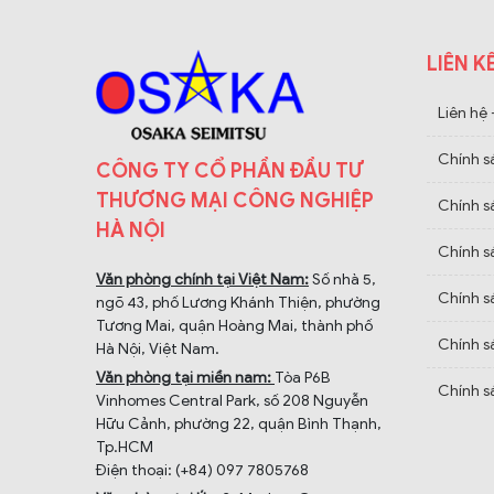
LIÊN K
Liên hệ
Chính s
CÔNG TY CỔ PHẦN ĐẦU TƯ
THƯƠNG MẠI CÔNG NGHIỆP
Chính s
HÀ NỘI
Chính s
Văn phòng chính tại Việt Nam:
Số nhà 5,
Chính s
ngõ 43, phố Lương Khánh Thiện, phường
Tương Mai, quận Hoàng Mai, thành phố
Chính s
Hà Nội, Việt Nam.
Văn phòng tại miền nam:
Tòa P6B
Chính sá
Vinhomes Central Park, số 208 Nguyễn
Hữu Cảnh, phường 22, quận Bình Thạnh,
Tp.HCM
Điện thoại: (+84) 097 7805768