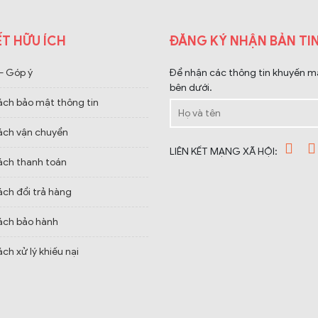
ẾT HỮU ÍCH
ĐĂNG KÝ NHẬN BẢN TIN
 – Góp ý
Để nhận các thông tin khuyến mại
bên dưới.
ách bảo mật thông tin
ách vận chuyển
LIÊN KẾT MẠNG XÃ HỘI:
ách thanh toán
ách đổi trả hàng
ách bảo hành
ch xử lý khiếu nại