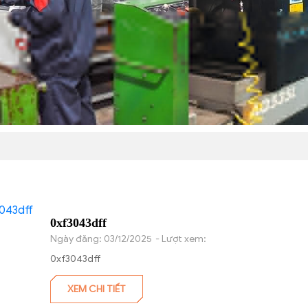
0xf3043dff
Ngày đăng: 03/12/2025
- Lượt xem:
0xf3043dff
XEM CHI TIẾT