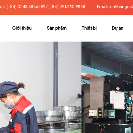
oại (+84) 0243.681.6289 / (+84) 091.250.9568
Email:trinhbangoc
Giới thiệu
Sản phẩm
Thiết bị
Dự án