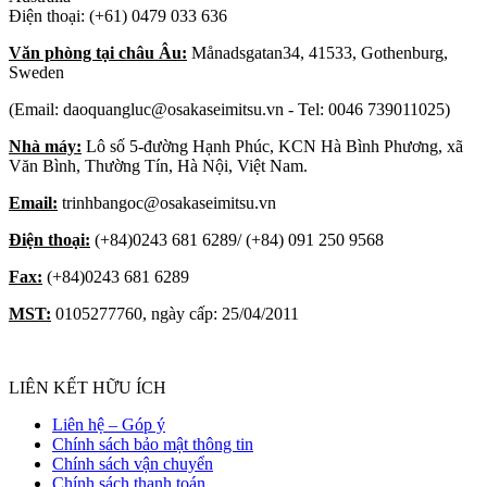
Điện thoại: (+61) 0479 033 636
Văn phòng tại châu Âu:
Månadsgatan34, 41533, Gothenburg,
Sweden
(Email: daoquangluc@osakaseimitsu.vn - Tel: 0046 739011025)
Nhà máy:
Lô số 5-đường Hạnh Phúc, KCN Hà Bình Phương, xã
Văn Bình, Thường Tín, Hà Nội, Việt Nam.
Email:
trinhbangoc@osakaseimitsu.vn
Điện thoại:
(+84)0243 681 6289/ (+84) 091 250 9568
Fax:
(+84)0243 681 6289
MST:
0105277760, ngày cấp: 25/04/2011
LIÊN KẾT HỮU ÍCH
Liên hệ – Góp ý
Chính sách bảo mật thông tin
Chính sách vận chuyển
Chính sách thanh toán