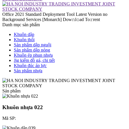
Office 2021 Standard Deployment Tool Latest Version no
Background Services [Monarch] Dow𝚗l𝚘ad To𝚛rent
Danh mục sản phẩm
Khuôn dập
Khuôn thổi
Sản phẩm dập nguội
Sản phẩm dập nóng
Khuôn ép phun nhựa
Jig kiểm đồ gá, chi tiết
Khuôn đúc áp lực
Sản phẩm nhựa
Sản phẩm
Khuôn nhựa 022
Mã SP: