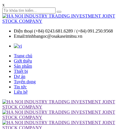
x
Điện thoại (+84) 0243.681.6289 / (+84) 091.250.9568
Email:trinhbangoc@osakaseimitsu.vn
Trang chủ
Giới thiệu
Sản phẩm
Thiết bị
Dự án
Tuyển dụng
Tin tức
Liên hệ