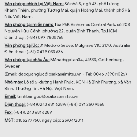
Văn phòng chính tại Việt Nam:
Số nhà 5, ngõ 43, phố Lương
Khánh Thiện, phường Tương Mai, quận Hoàng Mai, thành phố Hà
Nội, Việt Nam.
Văn phòng tại miền nam:
Tòa P6B Vinhomes Central Park, số 208
Nguyễn Hữu Cảnh, phường 22, quận Bình Thạnh, Tp.HCM
Điện thoại: (+84) 097 7805768
Văn phòng tại Úc:
31 Medoro Grove, Mulgrave VIC 3170, Australia
Điện thoại: (+61) 0479 033 636
Văn phòng tại châu Âu:
Månadsgatan34, 41533, Gothenburg,
Sweden
(Email: daoquangluc@osakaseimitsu.vn - Tel: 0046 739011025)
Nhà máy:
Lô số 5-đường Hạnh Phúc, KCN Hà Bình Phương, xã Văn
Bình, Thường Tín, Hà Nội, Việt Nam.
Email:
trinhbangoc@osakaseimitsu.vn
Điện thoại:
(+84)0243 681 6289/ (+84) 091 250 9568
Fax:
(+84)0243 681 6289
MST:
0105277760, ngày cấp: 25/04/2011