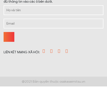
đủ thông tin vào các ô bên dưới.
LIÊN KẾT MẠNG XÃ HỘI:
@2021 Bản quyền thuộc osakaseimitsu.vn