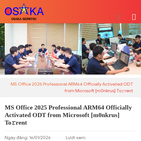
MS Office 2025 Professional ARM64 Officially Activated ODT
from Microsoft [m0nkrus] To𝚛rent
MS Office 2025 Professional ARM64 Officially
Activated ODT from Microsoft [m0nkrus]
To𝚛rent
Ngày đăng: 16/01/2026
Lượt xem: