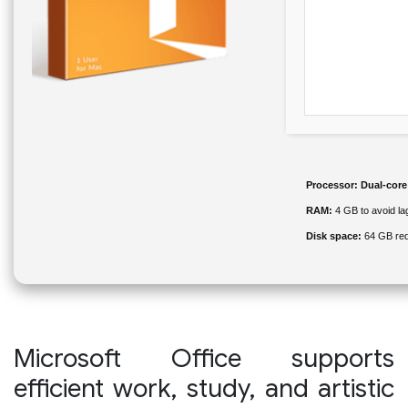
Processor:
Dual-core 
RAM:
4 GB to avoid la
Disk space:
64 GB req
Microsoft Office supports
efficient work, study, and artistic