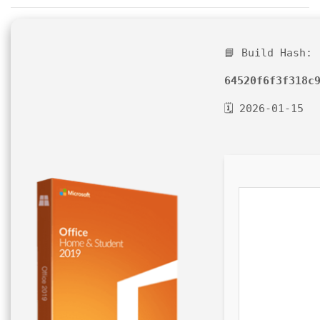
📘 Build Hash:
64520f6f3f318c
🗓 2026-01-15