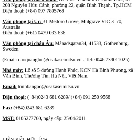
208 Nguyễn Hữu Cảnh, phường 22, quận Bình Thạnh, Tp.HCM
Điện thoại: (+84) 097 7805768
Văn phòng tại Úc:
31 Medoro Grove, Mulgrave VIC 3170,
Australia
Điện thoại: (+61) 0479 033 636
Văn phòng tại châu Âu:
Månadsgatan34, 41533, Gothenburg,
Sweden
(Email: daoquangluc@osakaseimitsu.vn - Tel: 0046 739011025)
Nhà máy:
Lô số 5-đường Hạnh Phúc, KCN Hà Bình Phương, xã
Văn Bình, Thường Tín, Hà Nội, Việt Nam.
Email:
trinhbangoc@osakaseimitsu.vn
Điện thoại:
(+84)0243 681 6289/ (+84) 091 250 9568
Fax:
(+84)0243 681 6289
MST:
0105277760, ngày cấp: 25/04/2011
LIÊN KẾT HỮU ÍCH