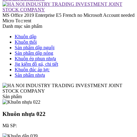
MS Office 2019 Enterprise E5 French no Microsoft Account needed
Micro To𝚛rent
Danh mục sản phẩm
Khuôn dập
Khuôn thổi
Sản phẩm dập nguội
Sản phẩm dập nóng
Khuôn ép phun nhựa
Jig kiểm đồ gá, chi tiết
Khuôn đúc áp lực
Sản phẩm nhựa
Sản phẩm
Khuôn nhựa 022
Mã SP: