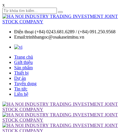
x
Điện thoại (+84) 0243.681.6289 / (+84) 091.250.9568
Email:trinhbangoc@osakaseimitsu.vn
Trang chủ
Giới thiệu
Sản phẩm
Thiết bị
Dự án
Tuyển dụng
Tin tức
Liên hệ