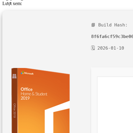
Lượt xem:
📘 Build Hash:
8f6fa6cf59c3be0
🗓 2026-01-10