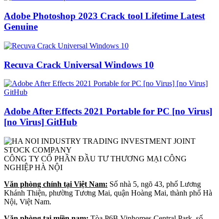
Adobe Photoshop 2023 Crack tool Lifetime Latest
Genuine
Recuva Crack Universal Windows 10
Adobe After Effects 2021 Portable for PC [no Virus]
[no Virus] GitHub
CÔNG TY CỔ PHẦN ĐẦU TƯ THƯƠNG MẠI CÔNG
NGHIỆP HÀ NỘI
Văn phòng chính tại Việt Nam:
Số nhà 5, ngõ 43, phố Lương
Khánh Thiện, phường Tương Mai, quận Hoàng Mai, thành phố Hà
Nội, Việt Nam.
Văn phòng tại miền nam:
Tòa P6B Vinhomes Central Park, số