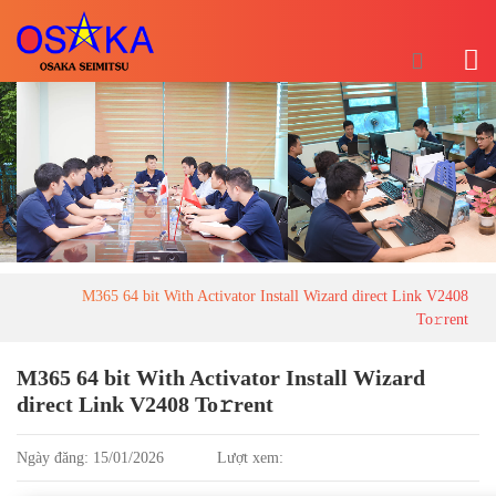
M365 64 bit With Activator Install Wizard direct Link V2408
To𝚛rent
M365 64 bit With Activator Install Wizard
direct Link V2408 To𝚛rent
Ngày đăng: 15/01/2026
Lượt xem: