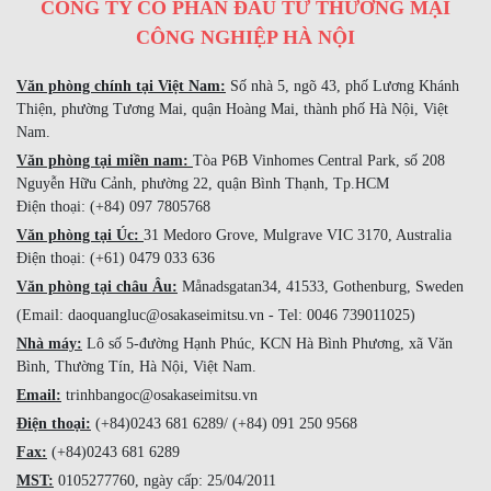
CÔNG TY CỔ PHẦN ĐẦU TƯ THƯƠNG MẠI
CÔNG NGHIỆP HÀ NỘI
Văn phòng chính tại Việt Nam:
Số nhà 5, ngõ 43, phố Lương Khánh
Thiện, phường Tương Mai, quận Hoàng Mai, thành phố Hà Nội, Việt
Nam.
Văn phòng tại miền nam:
Tòa P6B Vinhomes Central Park, số 208
Nguyễn Hữu Cảnh, phường 22, quận Bình Thạnh, Tp.HCM
Điện thoại: (+84) 097 7805768
Văn phòng tại Úc:
31 Medoro Grove, Mulgrave VIC 3170, Australia
Điện thoại: (+61) 0479 033 636
Văn phòng tại châu Âu:
Månadsgatan34, 41533, Gothenburg, Sweden
(Email: daoquangluc@osakaseimitsu.vn - Tel: 0046 739011025)
Nhà máy:
Lô số 5-đường Hạnh Phúc, KCN Hà Bình Phương, xã Văn
Bình, Thường Tín, Hà Nội, Việt Nam.
Email:
trinhbangoc@osakaseimitsu.vn
Điện thoại:
(+84)0243 681 6289/ (+84) 091 250 9568
Fax:
(+84)0243 681 6289
MST:
0105277760, ngày cấp: 25/04/2011