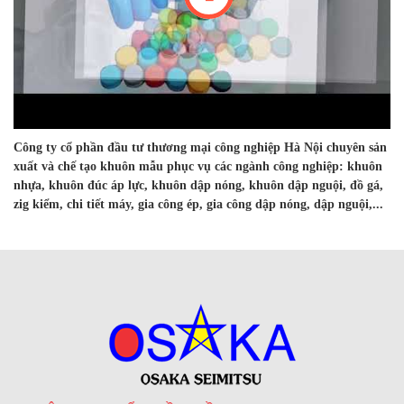
Công ty cổ phần đầu tư thương mại công nghiệp Hà Nội chuyên sản
xuất và chế tạo khuôn mẫu phục vụ các ngành công nghiệp: khuôn
nhựa, khuôn đúc áp lực, khuôn dập nóng, khuôn dập nguội, đồ gá,
zig kiểm, chi tiết máy, gia công ép, gia công dập nóng, dập nguội,...