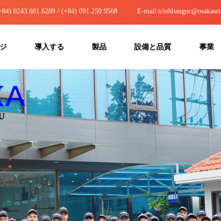
4) 0243.681.6289 / (+84) 091.250.9568
E-mail:trinhbangoc@osakasei
ジ
導入する
製品
設備と品質
事業