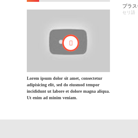
プラスチック型 022
型
セリ語
セ
+
+
Lorem ipsum dolor sit amet, consectetur
adipisicing elit, sed do eiusmod tempor
incididunt ut labore et dolore magna aliqua.
Ut enim ad minim veniam.