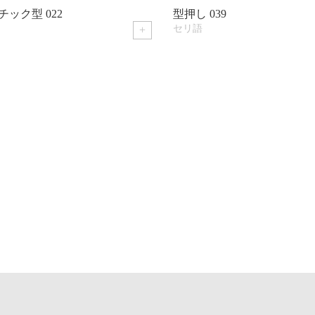
押し 039
型押し 038
リ語
セリ語
+