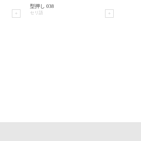
型押し 037
型押
セリ語
セ
+
+