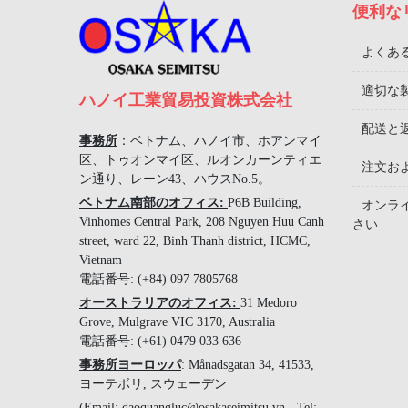
便利な
よくあ
適切な
ハノイ工業貿易投資株式会社
配送と
事務所
：ベトナム、ハノイ市、ホアンマイ
区、トゥオンマイ区、ルオンカーンティエ
注文お
ン通り、レーン43、ハウスNo.5。
ベトナム南部のオフィス:
P6B Building,
オンラ
Vinhomes Central Park, 208 Nguyen Huu Canh
さい
street, ward 22, Binh Thanh district, HCMC,
Vietnam
電話番号: (+84) 097 7805768
オーストラリアのオフィス:
31 Medoro
Grove, Mulgrave VIC 3170, Australia
電話番号: (+61) 0479 033 636
事務所ヨーロッパ
: Månadsgatan 34, 41533,
ヨーテボリ, スウェーデン
(Email: daoquangluc@osakaseimitsu.vn - Tel: