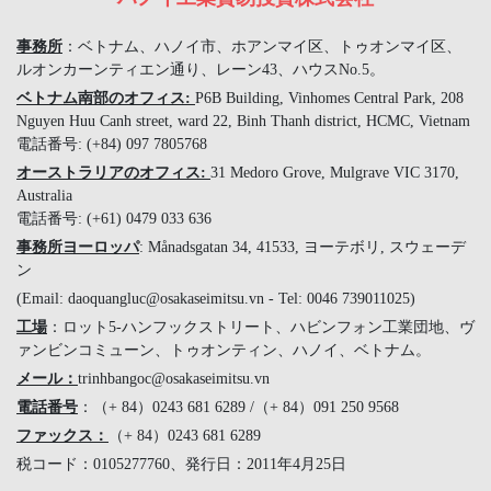
事務所
：ベトナム、ハノイ市、ホアンマイ区、トゥオンマイ区、
ルオンカーンティエン通り、レーン43、ハウスNo.5。
ベトナム南部のオフィス:
P6B Building, Vinhomes Central Park, 208
Nguyen Huu Canh street, ward 22, Binh Thanh district, HCMC, Vietnam
電話番号: (+84) 097 7805768
オーストラリアのオフィス:
31 Medoro Grove, Mulgrave VIC 3170,
Australia
電話番号: (+61) 0479 033 636
事務所ヨーロッパ
: Månadsgatan 34, 41533, ヨーテボリ, スウェーデ
ン
(Email: daoquangluc@osakaseimitsu.vn - Tel: 0046 739011025)
工場
：ロット5-ハンフックストリート、ハビンフォン工業団地、ヴ
ァンビンコミューン、トゥオンティン、ハノイ、ベトナム。
メール：
trinhbangoc@osakaseimitsu.vn
電話番号
：（+ 84）0243 681 6289 /（+ 84）091 250 9568
ファックス：
（+ 84）0243 681 6289
税コード：0105277760、発行日：2011年4月25日