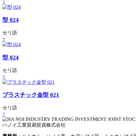
+
型 024
セリ語
+
型 024
セリ語
+
プラスチック金型 021
セリ語
+
ハノイ工業貿易投資株式会社