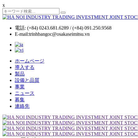
x
電話: (+84) 0243.681.6289 / (+84) 091.250.9568
E-mail:trinhbangoc@osakaseimitsu.vn
ホームページ
導入する
製品
設備と品質
事業
ニュース
募集
連絡先